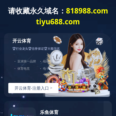
Language
新闻动态
产品咨询
网站首页
EVO-TECH
产品中心
RGV
解决方案
服务支持
关于伊特
华体会体育-华体会（中国）-华体会（中国）