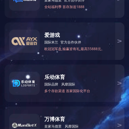
快速原型验证（视项目情况而定）
对于一些复杂或创新性的应用，我们可协助进行概念设计和初步验
证。
全程技术支持
从项目初期的需求分析，到方案设计、生产制造，再到现场安装调试
和后期维护，伊特将为您提供全生命周期的技术支持。
微信
立即华体会体育-华体
会（中国）-华体会
华体会体
（中国）
育-华体会
（中国）-
华体会（中