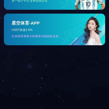
会（中国）-华体会
（中国）
联系伊特技术团队
获取定制化解决方案
18032816787
support@spinningreeladvisor.com
EVO-TEC
订阅我们的最新动态
订阅
视频号
公众号
抖音号