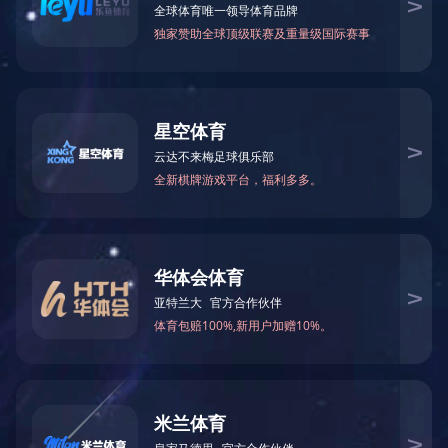
EVO-TECH
自导向
专为中小负载垂直举升场景设计的
核心产品，采用高强度合金材料制
造，通过模块化结构实现稳定传
动，能精准完成垂直方向的升降操
了解详情
作，适配多种工业自动化设备的集
成需求。
自导向举升链 垂直