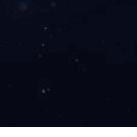
立体停车库
飞行器停机坪
华体会体
育-华体会
特种装备
（中国）-
华体会（中
国）
相关产品
产品筛选
举升链 30s-40R
带升降智能机器人