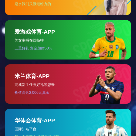
举升链 30s-40R
新能源换电站
凭借高精度、高负载与长寿命特性，华体会体育-华体会（中国）-华
体会（中国） 成为新能源换电站机械传动系统的可靠选择，显著提升
换电效率与系统稳定性
乘用车/商用车换电站
轻卡/重卡换电站
相关产品