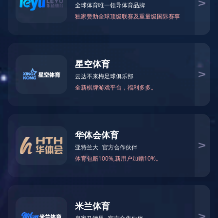
医疗设备
相关产品
举升链 30s-40R
举升链 60R-150R