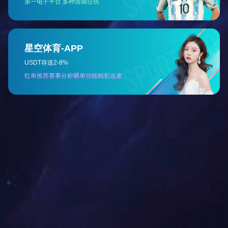
五大核心性能分析
灵活联动运行功能
精准定位与行程控制功
能
重载稳定承载与锁止功
智能协同与控制功能
能