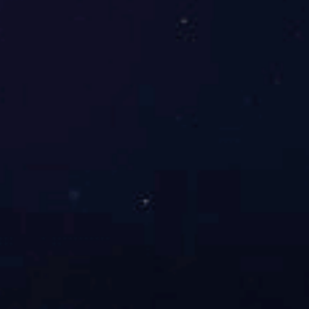
标准升降台
卷扬机
大幕机
防火幕驱动