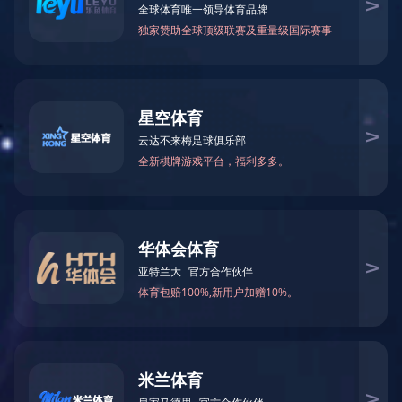
与标准接口，可根据客户核心参数快速选型部署，无需冗长调
试，快速接入现有系统，提升舞台运行效率。
定制化，为舞台而生：针对不同剧场、演出形式的差异化需
求，伊特工程师实地勘察，从设备结构、驱动控制到功能拓
展，提供一站式量身定制的舞台机械解决方案，精准适配现场
痛点。
定制赋能，降本增效 —— 伊特舞台机械，您的剧场
运营成本优化大师
在文化演艺行业高质量发展的浪潮中，“降本增效”是剧场、场
馆运营的核心诉求。伊特舞台机械核心技术，凭借其稳固的结
构设计、精准的运行表现与灵活的场景适配性，已成为众多剧
场、场馆优化运营流程、降低综合运营成本的理想舞台装备解
决方案。我们不仅仅是在提供舞台设备，更是在为您打造一套