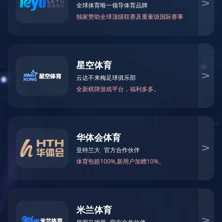
撑，层层递进筑牢技术堡垒，具体如下：
一、长期专注与技术攻坚。
作为行业深耕者，伊特聚焦华体会体育-华体会（中
国）-华体会（中国） 举升、推拉核心领域，不盲目扩
张，始终以技术突破为核心目标，组建专业研发团队，
精准聚焦行业技术痛点，累计攻克多项关键核心技术，
形成多项自主知识产权，构建起差异化技术优势。
二、完善研发体系与双驱模式。
公司建立规范、完善的研发体系，坚持“市场导向
+技术创新”双驱动，将各行业实际需求深度融入技术研